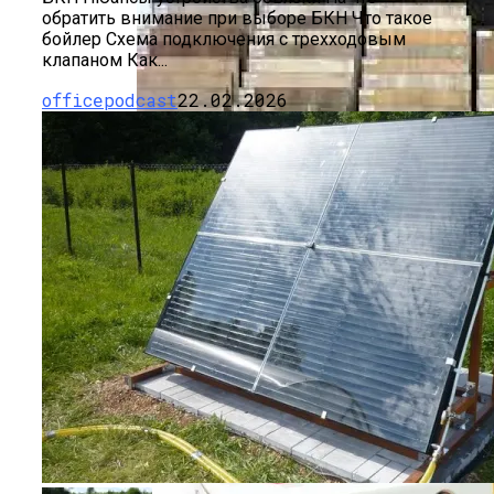
обратить внимание при выборе БКН Что такое
бойлер Схема подключения с трехходовым
клапаном Как...
officepodcast
22.02.2026
Пошаговая Инструкция Для Тех, Кто
Решился На Самостоятельный Монтаж
Ламината