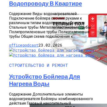
Водопроводу В Квартире
Содержание Виды водонагревателей
Подключение бойлера своими руками к
различным типам водопроводных систем
Стальные трубы Металлопластиковые трубы
Полипропиленовые трубы Полиэтиленовые
трубы Общая схема подключения к...
officepodcast
23.02.2026
СТРОИТЕЛЬСТВО И РЕМОНТ
Устройство Бойлера Для
Нагрева Воды
Варианты Электрических Теплых
Полов, Какой Лучше Использовать В
Зависимости От Покрытия И
Содержание Дополнительные элементы
Помещения
водонагревателя Бойлеры комбинированного
действия Газовый накопительный