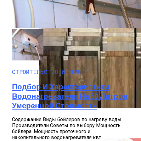
СТРОИТЕЛЬСТВО И РЕМОНТ
Подбор И Характеристики
Водонагревателя На 50 Литров
Умеренной Стоимости
Пошаговая Инструкция Для Тех, Кто
Содержание Виды бойлеров по нагреву воды.
Решился На Самостоятельный Монтаж
Производители Советы по выбору Мощность
Ламината
бойлера. Мощность проточного и
накопительного водонагревателя квт