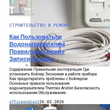
СТРОИТЕЛЬСТВО И РЕМОНТ
Как Пользоваться
Водонагревателем
ПравильноСвежие
ЗаписиАрхивы
Содержание Правильная эксплуатация Где
Подключение И Настройка Датчика
установить бойлер Экономия в работе прибора
Теплого Пола
Как предотвратить проблемы с бойлером
Основные правила пользования
водонагревателем Thermex Ariston Безопасность
использования Обслуживание...
officepodcast
26.02.2026