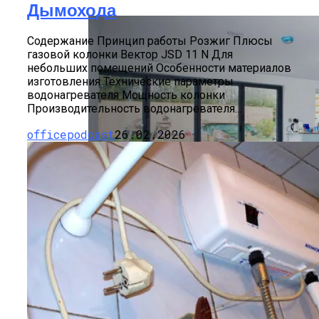
Дымохода
Содержание Принцип работы Розжиг Плюсы
газовой колонки Вектор JSD 11 N Для
небольших помещений Особенности материалов
изготовления Технические параметры
водонагревателя Мощность колонки
Производительность водонагревателя...
officepodcast
26.02.2026
Толщина Стяжки Для Теплого Пола
Водяного: Нормы, Правила,
Разновидности Стяжки