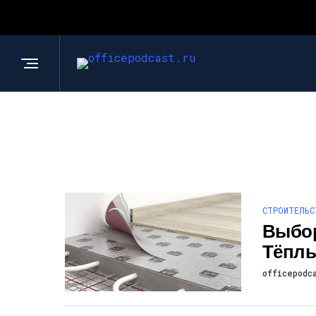
СТРОИТЕЛЬС
Выбор
Тёплы
officepodc