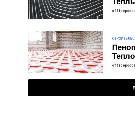
Теплы
officepodc
СТРОИТЕЛЬС
Пеноп
Тепло
officepodc