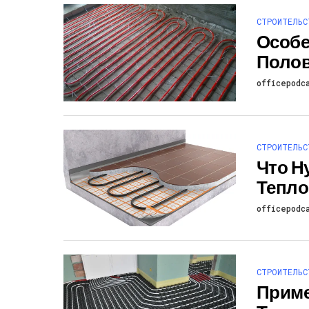
СТРОИТЕЛЬС
Особе
Полов
officepodc
СТРОИТЕЛЬС
Что Н
Тепло
officepodc
СТРОИТЕЛЬС
Приме