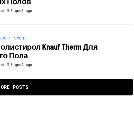
х Полов
ast
6 дней ago
ТВО И РЕМОНТ
олистирол Knauf Therm Для
го Пола
ast
6 дней ago
MORE POSTS