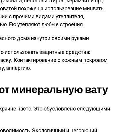
эковата, пенополистирол, керамзит и пр.).
ловатой похоже на использование минваты.
нии с прочими видами утеплителя,
ью. Ею утепляют любые строения.
но использовать защитные средства:
маску. Контактирование с кожным покровом
у, аллергию.
т минеральную вату
крайне часто. Это обусловлено следующими
оводимость. Экологичный и негорючий