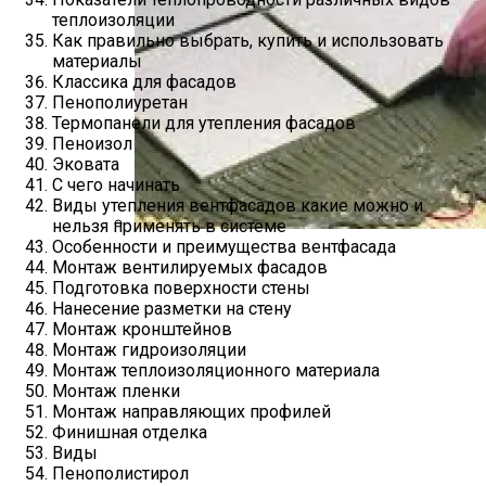
теплоизоляции
Как правильно выбрать, купить и использовать
материалы
Классика для фасадов
Пенополиуретан
Термопанели для утепления фасадов
Пеноизол
Эковата
С чего начинать
Виды утепления вентфасадов какие можно и
нельзя применять в системе
Особенности и преимущества вентфасада
Нюансы Устройства Полов С
Монтаж вентилируемых фасадов
Подогревом В Квартире
Подготовка поверхности стены
Нанесение разметки на стену
Монтаж кронштейнов
Монтаж гидроизоляции
Монтаж теплоизоляционного материала
Монтаж пленки
Монтаж направляющих профилей
Финишная отделка
Виды
Пенополистирол