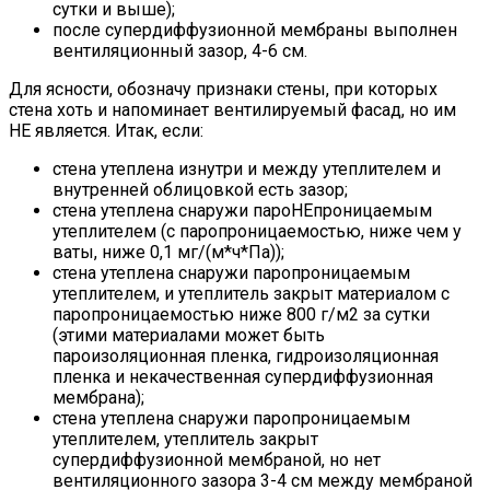
сутки и выше);
после супердиффузионной мембраны выполнен
вентиляционный зазор, 4-6 см.
Для ясности, обозначу признаки стены, при которых
стена хоть и напоминает вентилируемый фасад, но им
НЕ является. Итак, если:
стена утеплена изнутри и между утеплителем и
внутренней облицовкой есть зазор;
стена утеплена снаружи пароНЕпроницаемым
утеплителем (с паропроницаемостью, ниже чем у
ваты,
ниже 0,1
мг/(м*ч*Па));
стена утеплена снаружи паропроницаемым
утеплителем, и утеплитель закрыт материалом с
паропроницаемостью ниже 800 г/м2 за сутки
(этими материалами может быть
пароизоляционная пленка, гидроизоляционная
пленка и некачественная супердиффузионная
мембрана);
стена утеплена снаружи паропроницаемым
утеплителем, утеплитель закрыт
супердиффузионной мембраной, но нет
вентиляционного зазора 3-4 см между мембраной