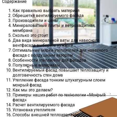
Содержание
Как правильно выбрать материал
Обрешетка вентилируемого фасада
Производители и цены
Минераловатные плиты и ветрозащитная
мембрана
Сколько это стоит
Два вида минеральной ваты для навесного
вентфасада выберите нужный
Оптимальные марки утеплителей для навесного
фасада с воздушным зазором
Особенности утеплителя для фасадов
Популярные материалы:
Вентилируемый фасад повышает теплозащиту и
долговечность стен дома
Описание И Применение
Утепление фасада тонким штукатурным слоем
Термопластин Для Водяного Теплого
мокрый фасад
Пола
Как мы это делаем?
Примеры наших работ по технологии «Мокрый
фасад»
Расчет вентилируемого фасада
Установка утеплителя
Способы внешней теплоизоляции