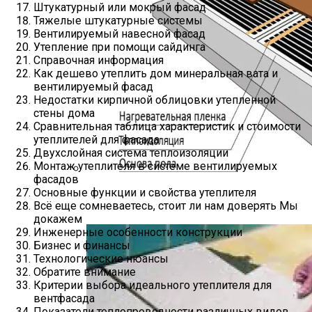
Штукатурный или мокрый фасад
Тяжелые штукатурные системы
Вентилируемый навесной фасад
Утепление при помощи сайдинга
Справочная информация
Как дешево утеплить дом минеральная вата и
вентилируемый фасад
Недостатки кирпичной облицовки утепленной
стены дома
Сравнительная таблица характеристик и стоимости
утеплителей для фасада
Двухслойная система теплоизоляции
Монтаж утеплителя в системе вентилируемых
фасадов
Какое Покрытие Лучше Выбрать Для
Основные функции и свойства утеплителя
Всё еще сомневаетесь, стоит ли нам доверять Мы
Теплых Полов
докажем
Инженерные особенности конструкции
Бизнес и финансы
Технологические нюансы
Обратите внимание
Критерии выбора идеального утеплителя для
вентфасада
Показатели теплопроводности различных видов