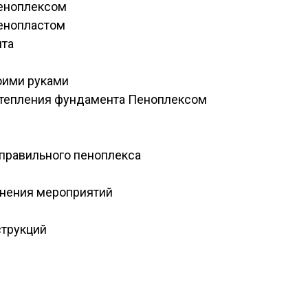
пеноплексом
пенопластом
нта
оими руками
утепления фундамента Пеноплексом
 правильного пеноплекса
нения мероприятий
струкций