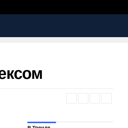
ексом
В Тренде