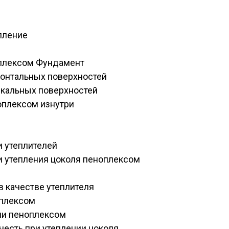
пление
оплексом Фундамент
зонтальных поверхностей
икальных поверхностей
оплексом изнутри
 утеплителей
и утепления цоколя пеноплексом
 качестве утеплителя
оплексом
ии пеноплексом
честь при утеплении цоколя