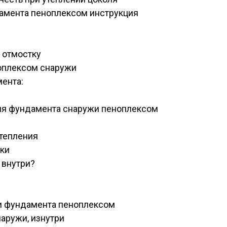
амента пеноплексом инструкция
 отмостку
оплексом снаружи
ента:
оля фундамента снаружи пеноплексом
утепления
тки
 внутри?
и фундамента пеноплексом
наружи, изнутри