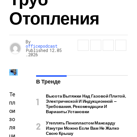
Отопления
By
officepodcast
Published
12.05
.2026
В Тренде
Те
Высота Вытяжки Над Газовой Плитой,
Электрической И Индукционной —
пл
Требования, Рекомендации И
ои
Варианты Установки
зо
Утеплять Пенопластом Мансарду
ля
Изнутри Можно Если Вам Не Жалко
Свою Крышу
ци