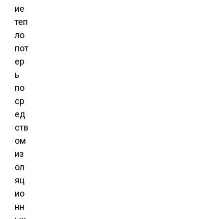
ие
теп
ло
пот
ер
ь
по
ср
ед
ств
ом
из
ол
яц
ио
нн