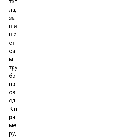
теп
ла,
за
щи
ща
ет
са
м
тру
бо
пр
ов
од.
К п
ри
ме
ру,