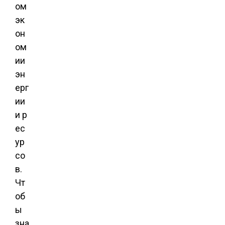
ом
эк
он
ом
ии
эн
ерг
ии
и р
ес
ур
со
в.
Чт
об
ы
зна