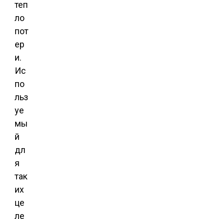
теп
ло
пот
ер
и.
Ис
по
льз
уе
мы
й
дл
я
так
их
це
ле