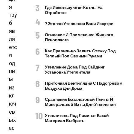
я
Где Используются Котлы На
Отработке
тру
б
7 Этапов Утепления Бани Изнутри
яв
Описание И Применение Жидкого
ля
Пенопласта
етс
Как Правильно Залить Стяжку Под
я
Теплый Пол Своими Руками
од
Утепление Дома Под Сайдинг
ни
Установка Утеплителя
м
Приточная Вентиляция С Подогревом
из
Воздуха Для Дома
кл
Сравнение Базальтовой Плиты И
юч
Минеральной Ваты Для Утепления
ев
Утеплитель Под Ламинат Какой
ых
Материал Выбрать
ас