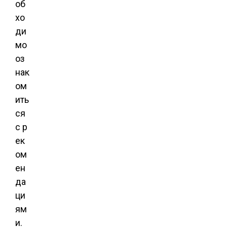
об
хо
ди
мо
оз
нак
ом
ить
ся
с р
ек
ом
ен
да
ци
ям
и.