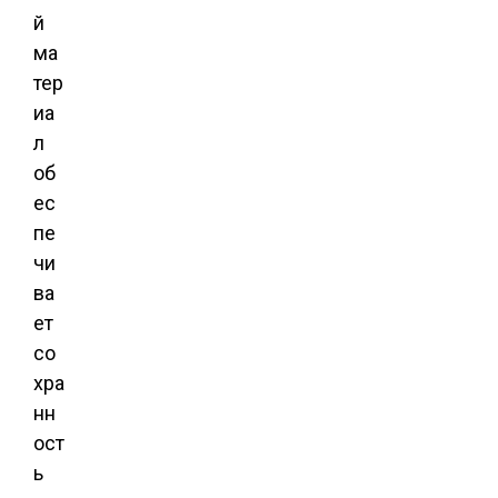
й
ма
тер
иа
л
об
ес
пе
чи
ва
ет
со
хра
нн
ост
ь