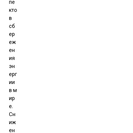
пе
кто
в
сб
ер
еж
ен
ия
эн
ерг
ии
в м
ир
е.
Сн
иж
ен