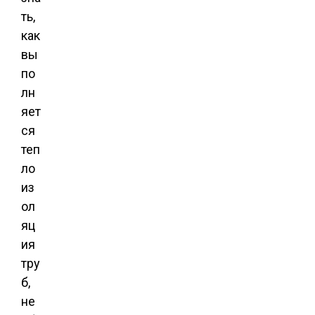
ть,
как
вы
по
лн
яет
ся
теп
ло
из
ол
яц
ия
тру
б,
не