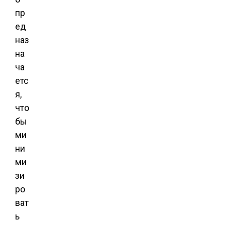
пр
ед
наз
на
ча
етс
я,
что
бы
ми
ни
ми
зи
ро
ват
ь