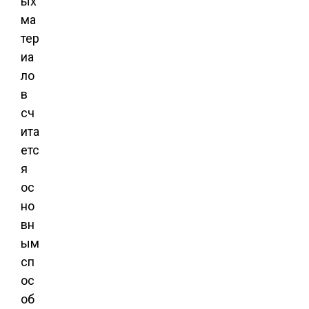
ых
ма
тер
иа
ло
в
сч
ита
етс
я
ос
но
вн
ым
сп
ос
об