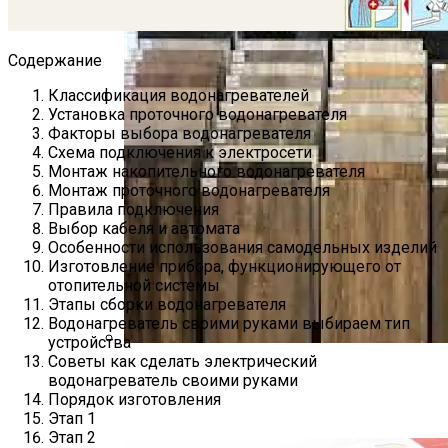
Содержание
Классификация водонагревателей
Установка проточного водонагревателя
Факторы выбора водонагревателя
Схема подключения к электросети
Монтаж накопительного водонагревателя
Монтаж проточного водонагревателя
Правила подключения
Выбор кабеля и автомата
Особенности использования самодельных изделий
Изготовление прибора, функционирующего от
отопительной системы
Этапы сборки водонагревателя
Водонагреватель своими руками выбираем тип
устройства
Советы как сделать электрический
Пошаговая Инструкция Для Тех, Кто
водонагреватель своими руками
Решился На Самостоятельный Монтаж
Порядок изготовления
Ламината
Этап 1
Этап 2