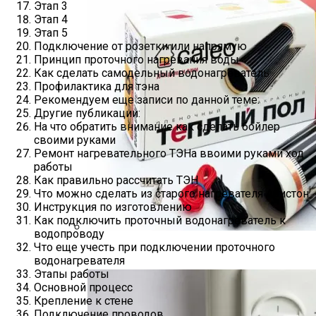
Этап 3
Этап 4
Этап 5
Подключение от розетки или напрямую
Принцип проточного нагревания воды
Как сделать самодельный водонагреватель
Профилактика для тэна
Рекомендуем еще записи по данной теме:
Другие публикации:
На что обратить внимание как сделать бойлер
своими руками
Ремонт нагревательного ТЭНа ввоими руками ход
работы
Как правильно рассчитать ТЭН
Что можно сделать из старого нагревателя Аристон
Инструкция по изготовлению
Как подключить проточный водонагреватель к
водопроводу
Что еще учесть при подключении проточного
Плюсы И Минусы Теплых Полов Caleo
водонагревателя
Этапы работы
Основной процесс
Крепление к стене
Подключение проводов