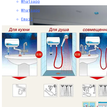
Whatsapp
Whatsapp
Email
Толщина Стяжки Для Теплого Пола
Водяного: Нормы, Правила,
Разновидности Стяжки