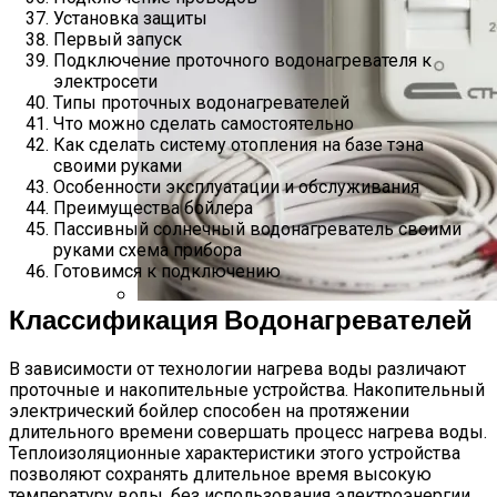
Установка защиты
Первый запуск
Подключение проточного водонагревателя к
электросети
Типы проточных водонагревателей
Что можно сделать самостоятельно
Как сделать систему отопления на базе тэна
своими руками
Особенности эксплуатации и обслуживания
Преимущества бойлера
Пассивный солнечный водонагреватель своими
руками схема прибора
Готовимся к подключению
Классификация Водонагревателей
Подключение И Настройка Датчика
Теплого Пола
В зависимости от технологии нагрева воды различают
проточные и накопительные устройства. Накопительный
электрический бойлер способен на протяжении
длительного времени совершать процесс нагрева воды.
Теплоизоляционные характеристики этого устройства
позволяют сохранять длительное время высокую
температуру воды, без использования электроэнергии.