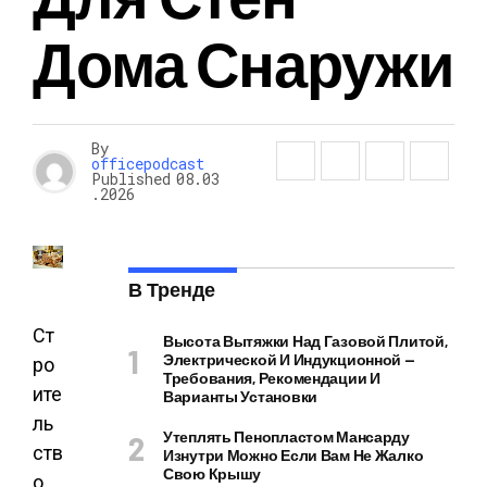
Дома Снаружи
By
officepodcast
Published
08.03
.2026
В Тренде
Ст
Высота Вытяжки Над Газовой Плитой,
Электрической И Индукционной —
ро
Требования, Рекомендации И
ите
Варианты Установки
ль
Утеплять Пенопластом Мансарду
ств
Изнутри Можно Если Вам Не Жалко
Свою Крышу
о