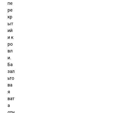
пе
ре
кр
ыт
ий
и к
ро
вл
и.
Ба
зал
ьто
ва
я
ват
а
отн