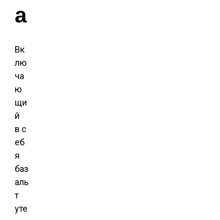
а
Вк
лю
ча
ю
щи
й
в с
еб
я
баз
аль
т
уте