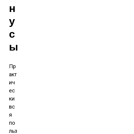
н
у
с
ы
Пр
акт
ич
ес
ки
вс
я
по
льз