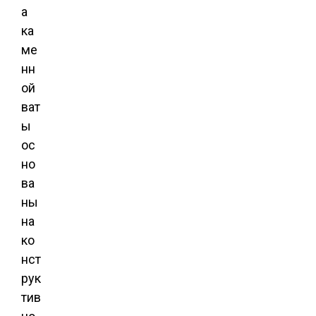
а
ка
ме
нн
ой
ват
ы
ос
но
ва
ны
на
ко
нст
рук
тив