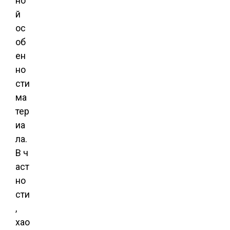
но
й
ос
об
ен
но
сти
ма
тер
иа
ла.
В ч
аст
но
сти
,
хао