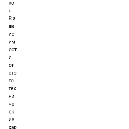
ко
н.
В з
ав
ис
им
ост
и
от
это
го
тех
ни
че
ск
ие
хар