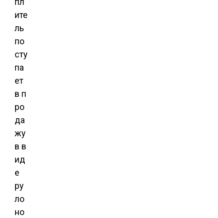
пл
ите
ль
по
сту
па
ет
в п
ро
да
жу
в в
ид
е
ру
ло
но