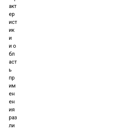
акт
ер
ист
ик
и
и о
бл
аст
ь
пр
им
ен
ен
ия
раз
ли