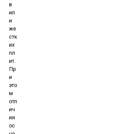
в
ил
и
же
стк
их
пл
ит.
Пр
и
это
м
отл
ич
ия
ос
но