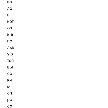
иа
ло
в,
кот
ор
ые
по
льз
ую
тся
вы
со
ки
м
сп
ро
со