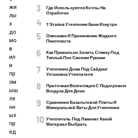
жи
Где Используются Котлы На
Отработке
лы
х
7 Этапов Утепления Бани Изнутри
до
Описание И Применение Жидкого
мо
Пенопласта
в
Как Правильно Залить Стяжку Под
ил
Теплый Пол Своими Руками
и
Утепление Дома Под Сайдинг
пр
Установка Утеплителя
ом
Приточная Вентиляция С Подогревом
ыш
Воздуха Для Дома
ле
Сравнение Базальтовой Плиты И
нн
Минеральной Ваты Для Утепления
ых
Утеплитель Под Ламинат Какой
пр
Материал Выбрать
ед