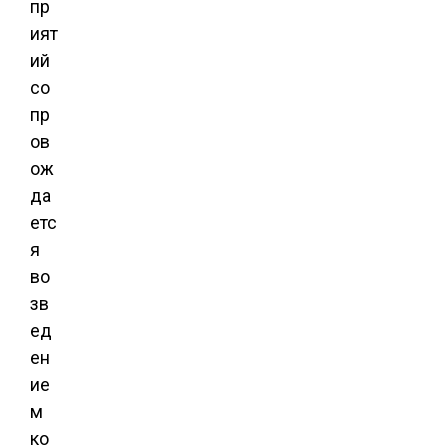
пр
ият
ий
со
пр
ов
ож
да
етс
я
во
зв
ед
ен
ие
м
ко