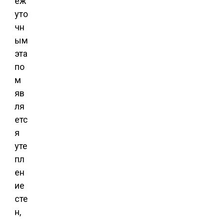
еж
уто
чн
ым
эта
по
м
яв
ля
етс
я
уте
пл
ен
ие
сте
н,