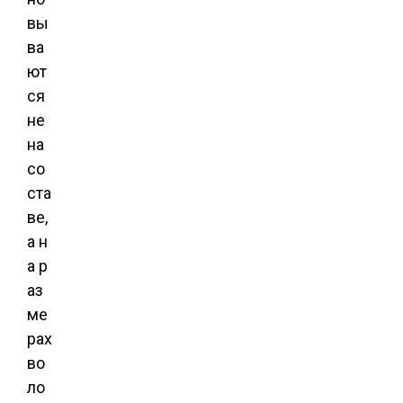
вы
ва
ют
ся
не
на
со
ста
ве,
а н
а р
аз
ме
рах
во
ло