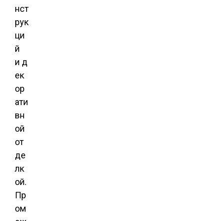
нст
рук
ци
й
и д
ек
ор
ати
вн
ой
от
де
лк
ой.
Пр
ом