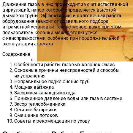
Движение газов в них происходит за счет естественной
циркуляций, напор которой определяется высотой
дымовой трубы. Эффективная и долговечная работа
оборудования зависит от правильного подбора
и грамотной установки. Тем не менее, даже при этом,
пользователь колонки может столкнуться
с неисправностями, особенно при продолжительной
эксплуатации агрегата.
Содержание
Особенности работы газовых колонок Оазис
8 Лучших Проточных Электрических
Основные причины неисправностей и способы
их устранения
Водонагревателей
Неправильное подключение труб
Мощная вытяжка
Засорился канал дымохода
Пониженное давление воды или газа в системе
Применение Водонагревателя:
Засор теплообменника
Инструкция Термекс 50 Литров
Севшие батарейки
Смешение потоков
Советы и рекомендации по уходу