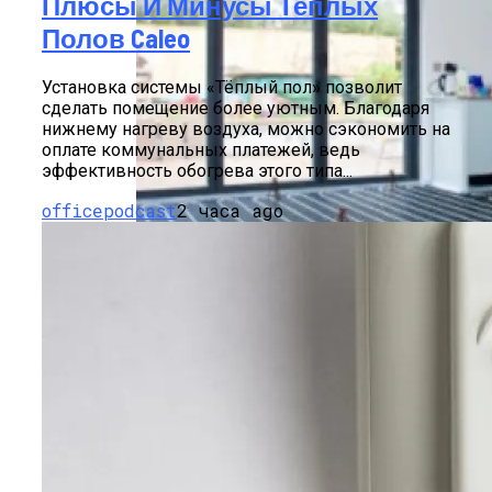
Плюсы И Минусы Теплых
Полов Caleo
Установка системы «Тёплый пол» позволит
сделать помещение более уютным. Благодаря
нижнему нагреву воздуха, можно сэкономить на
оплате коммунальных платежей, ведь
эффективность обогрева этого типа...
officepodcast
2 часа ago
Описание И Применение
Термопластин Для Водяного Теплого
Пола