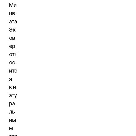
Ми
нв
ата
Эк
ов
ер
отн
ос
итс
я
к н
ату
ра
ль
ны
м