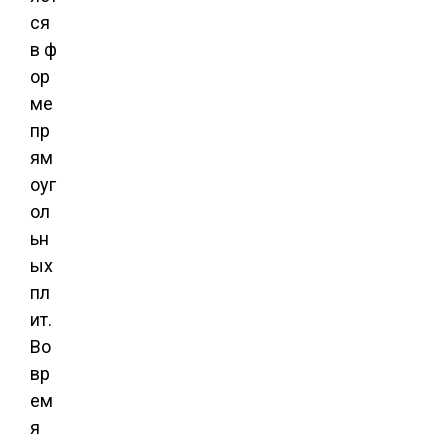
ся
в ф
ор
ме
пр
ям
оуг
ол
ьн
ых
пл
ит.
Во
вр
ем
я