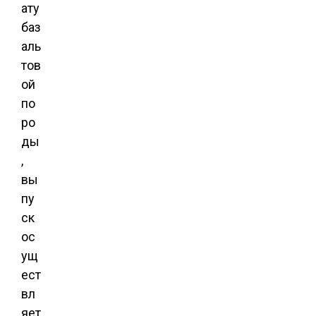
ату
баз
аль
тов
ой
по
ро
ды
,
вы
пу
ск
ос
ущ
ест
вл
яет