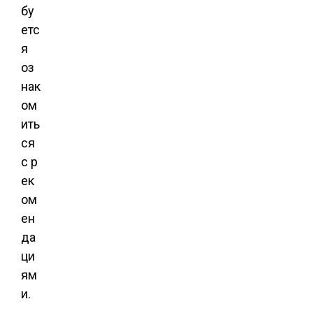
бу
етс
я
оз
нак
ом
ить
ся
с р
ек
ом
ен
да
ци
ям
и.