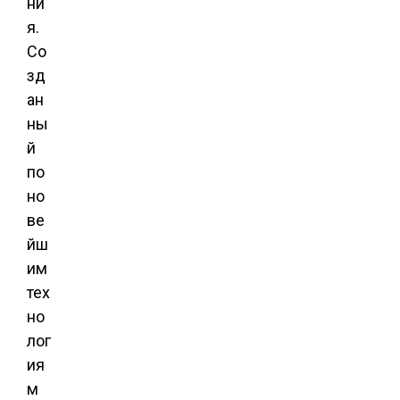
ни
я.
Со
зд
ан
ны
й
по
но
ве
йш
им
тех
но
лог
ия
м