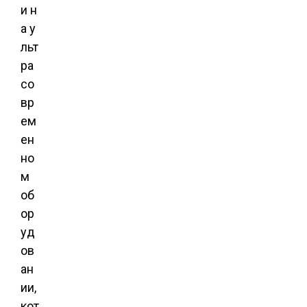
и н
а у
льт
ра
со
вр
ем
ен
но
м
об
ор
уд
ов
ан
ии,
кот