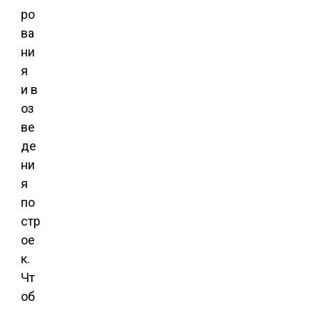
ро
ва
ни
я
и в
оз
ве
де
ни
я
по
стр
ое
к.
Чт
об