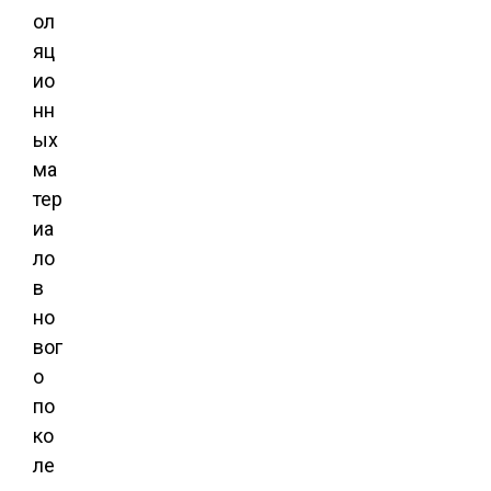
ол
яц
ио
нн
ых
ма
тер
иа
ло
в
но
вог
о
по
ко
ле