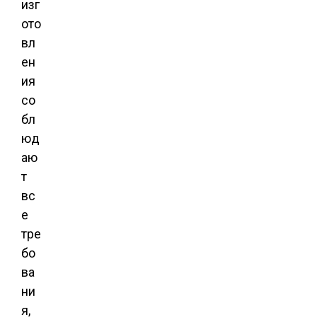
изг
ото
вл
ен
ия
со
бл
юд
аю
т
вс
е
тре
бо
ва
ни
я,