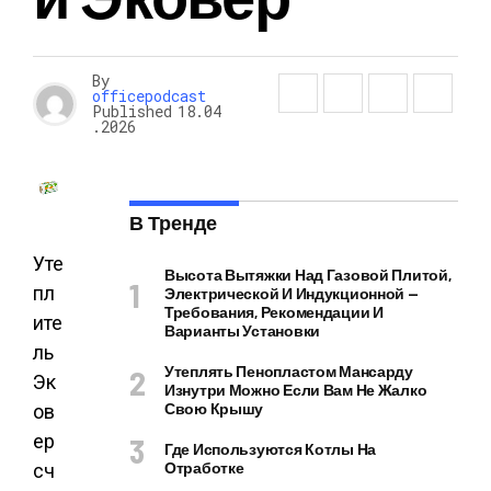
By
officepodcast
Published
18.04
.2026
В Тренде
Уте
Высота Вытяжки Над Газовой Плитой,
пл
Электрической И Индукционной —
Требования, Рекомендации И
ите
Варианты Установки
ль
Утеплять Пенопластом Мансарду
Эк
Изнутри Можно Если Вам Не Жалко
Свою Крышу
ов
ер
Где Используются Котлы На
Отработке
сч