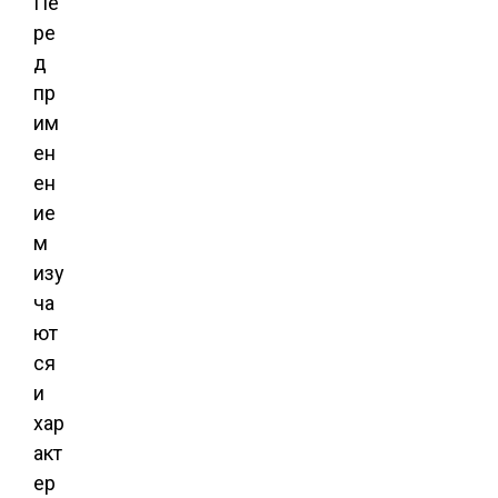
Пе
ре
д
пр
им
ен
ен
ие
м
изу
ча
ют
ся
и
хар
акт
ер