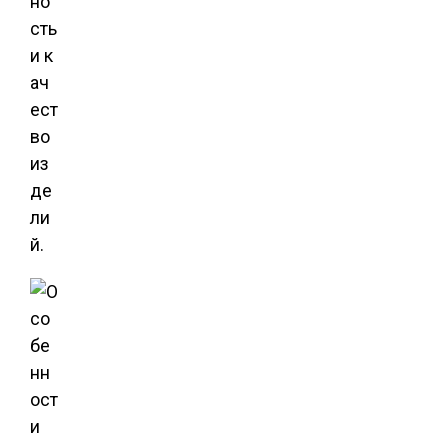
но
сть
и к
ач
ест
во
из
де
ли
й.