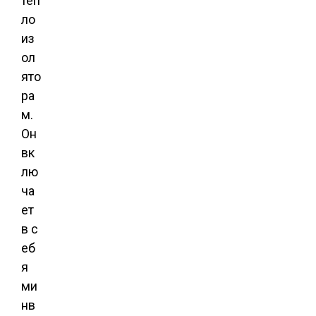
теп
ло
из
ол
ято
ра
м.
Он
вк
лю
ча
ет
в с
еб
я
ми
нв