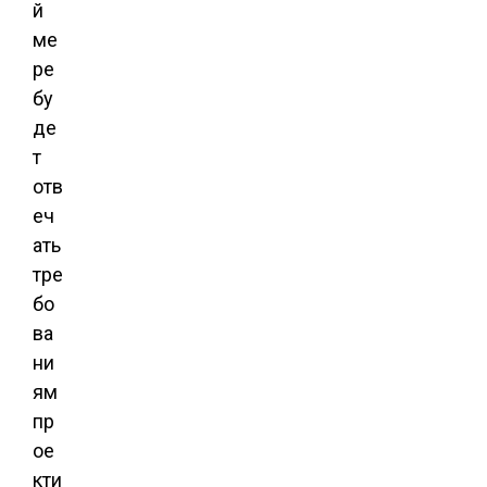
й
ме
ре
бу
де
т
отв
еч
ать
тре
бо
ва
ни
ям
пр
ое
кти