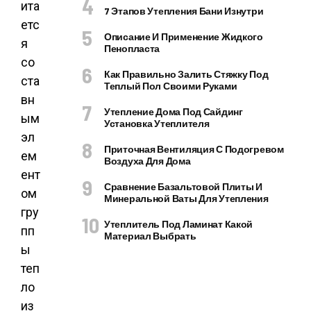
ита
7 Этапов Утепления Бани Изнутри
етс
Описание И Применение Жидкого
я
Пенопласта
со
Как Правильно Залить Стяжку Под
ста
Теплый Пол Своими Руками
вн
Утепление Дома Под Сайдинг
ым
Установка Утеплителя
эл
Приточная Вентиляция С Подогревом
ем
Воздуха Для Дома
ент
Сравнение Базальтовой Плиты И
ом
Минеральной Ваты Для Утепления
гру
Утеплитель Под Ламинат Какой
пп
Материал Выбрать
ы
теп
ло
из