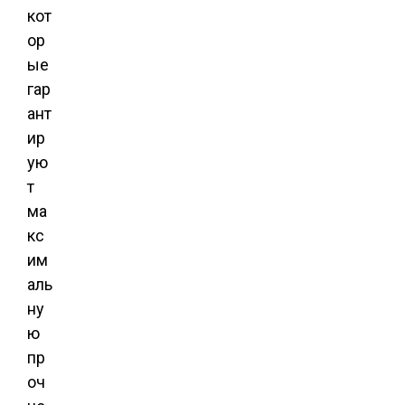
кот
ор
ые
гар
ант
ир
ую
т
ма
кс
им
аль
ну
ю
пр
оч