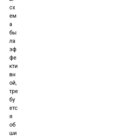
сх
ем
а
бы
ла
эф
фе
кти
вн
ой,
тре
бу
етс
я
об
ши