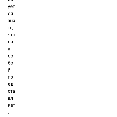
ует
ся
зна
ть,
что
он
а
со
бо
й
пр
ед
ста
вл
яет
,