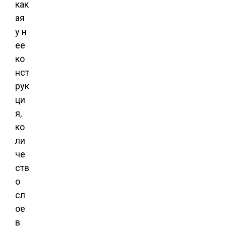
как
ая
у н
ее
ко
нст
рук
ци
я,
ко
ли
че
ств
о
сл
ое
в