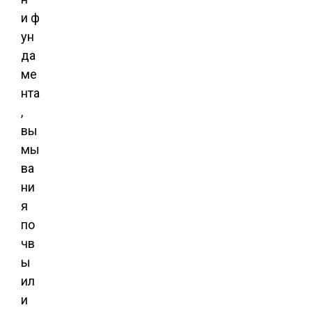
и ф
ун
да
ме
нта
,
вы
мы
ва
ни
я
по
чв
ы
ил
и