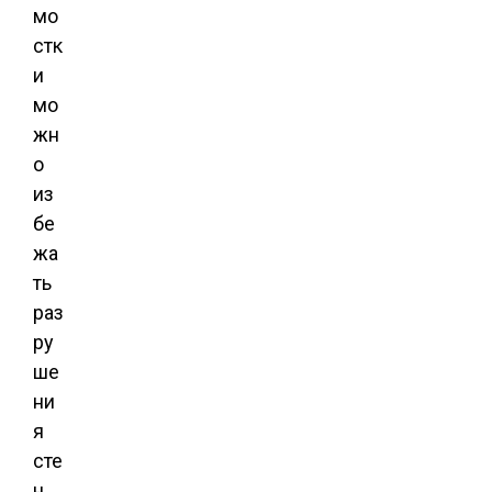
мо
стк
и
мо
жн
о
из
бе
жа
ть
раз
ру
ше
ни
я
сте
н