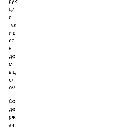
рук
ци
и,
так
и в
ес
ь
до
м
в ц
ел
ом.
Со
де
рж
ан