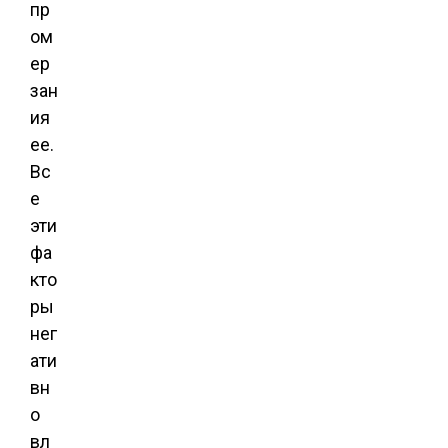
пр
ом
ер
зан
ия
ее.
Вс
е
эти
фа
кто
ры
нег
ати
вн
о
вл