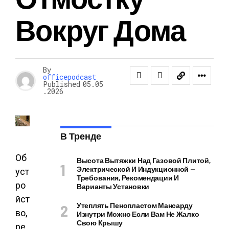
Вокруг Дома
By
officepodcast
Published
05.05
.2026
В Тренде
Об
Высота Вытяжки Над Газовой Плитой,
Электрической И Индукционной —
уст
Требования, Рекомендации И
ро
Варианты Установки
йст
Утеплять Пенопластом Мансарду
во,
Изнутри Можно Если Вам Не Жалко
Свою Крышу
ре