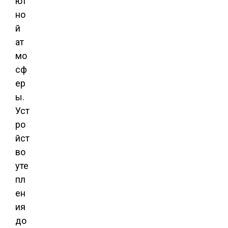
ют
но
й
ат
мо
сф
ер
ы.
Уст
ро
йст
во
уте
пл
ен
ия
до