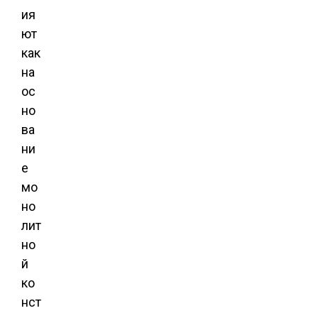
ия
ют
как
на
ос
но
ва
ни
е
мо
но
лит
но
й
ко
нст