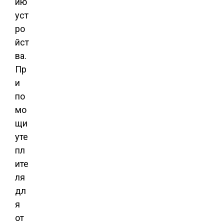
ию
уст
ро
йст
ва.
Пр
и
по
мо
щи
уте
пл
ите
ля
дл
я
от