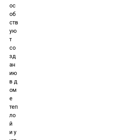
ос
об
ств
ую
т
со
зд
ан
ию
в д
ом
е
теп
ло
й
и у