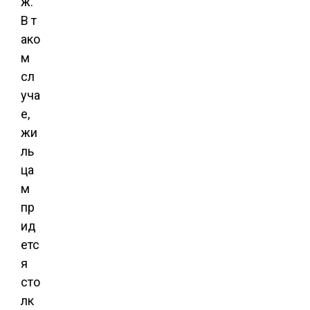
ж.
В т
ако
м
сл
уча
е,
жи
ль
ца
м
пр
ид
етс
я
сто
лк