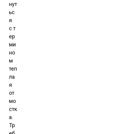
нут
ьс
я
с т
ер
ми
но
м
теп
ла
я
от
мо
стк
а.
Тр
еб