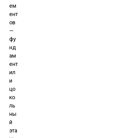
ем
ент
ов
—
фу
нд
ам
ент
ил
и
цо
ко
ль
ны
й
эта