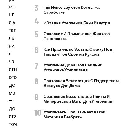
мо
Где Используются Котлы На
Отработке
нт
и у
7 Этапов Утепления Бани Изнутри
теп
Описание И Применение Жидкого
ле
Пенопласта
ни
Как Правильно Залить Стяжку Под
е
Теплый Пол Своими Руками
ча
Утепление Дома Под Сайдинг
стн
Установка Утеплителя
ого
Приточная Вентиляция С Подогревом
до
Воздуха Для Дома
ма
Сравнение Базальтовой Плиты И
—
Минеральной Ваты Для Утепления
до
Утеплитель Под Ламинат Какой
ста
Материал Выбрать
точ