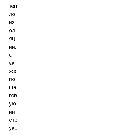
теп
ло
из
ол
яц
ии,
а т
ак
же
по
ша
гов
ую
ин
стр
укц