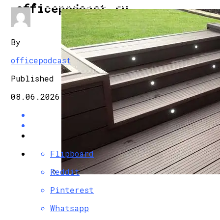
СТРОИТЕЛЬСТВО И РЕМОНТ
officepodcast.ru
By
officepodcast
Published
08.06.2026
Flipboard
Reddit
Террасная Доска: Виды, Особенности, 
Pinterest
Whatsapp