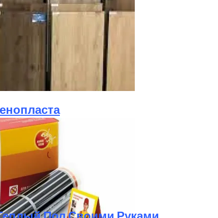
шился На Самостоятельный Монтаж Ламината
енопласта
 Теплый Пол Своими Руками