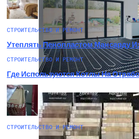
СТРОИТЕЛЬСТВО И РЕМОНТ
Утеплять Пенопластом Мансарду И
СТРОИТЕЛЬСТВО И РЕМОНТ
Где Используются Котлы На Отрабо
Толщина Стяжки Для Теплого Пола Водя
СТРОИТЕЛЬСТВО И РЕМОНТ