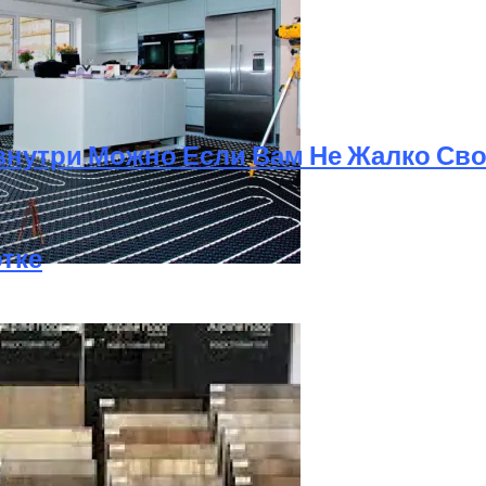
знутри Можно Если Вам Не Жалко С
тке
ного: Нормы, Правила, Разновидности Стяжки