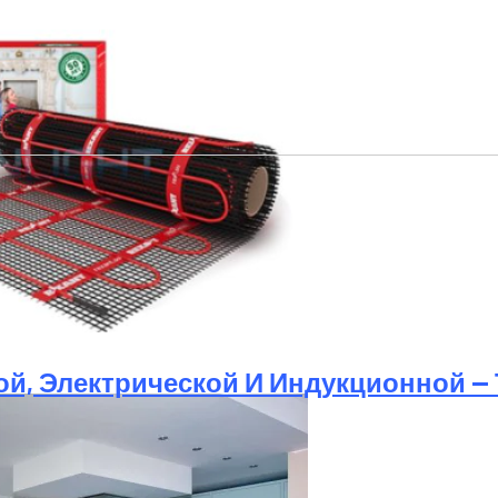
, Какой Лучше Использовать В Зависимости От Покрыт
й, Электрической И Индукционной —